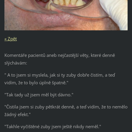
« Zpět
Komentáře pacientů aneb nejčastější věty, které denně
slýchávám:
" A to jsem si myslela, jak si ty zuby dobře čistím, a teď
vidím, že to bylo úplně špatně."
"Tak tady už jsem měl být dávno."
"Čistila jsem si zuby pětkrát denně, a teď vidím, že to nemělo
žádný efekt."
"Takhle vyčištěné zuby jsem ještě nikdy neměl."