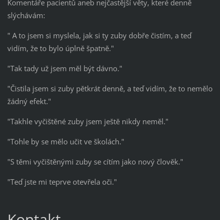
Komentáře pacientů aneb nejčastější věty, které denně
slýchávám:
" A to jsem si myslela, jak si ty zuby dobře čistím, a teď
vidím, že to bylo úplně špatně."
"Tak tady už jsem měl být dávno."
"Čistila jsem si zuby pětkrát denně, a teď vidím, že to nemělo
žádný efekt."
"Takhle vyčištěné zuby jsem ještě nikdy neměl."
"Tohle by se mělo učit ve školách."
"S těmi vyčištěnými zuby se cítím jako nový člověk."
"Teď jste mi teprve otevřela oči."
Kontakt